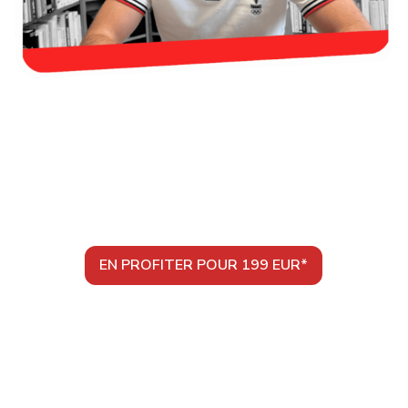
Procure-toi le cours maintenant et
débloque ton français dès cette
semaine
EN PROFITER POUR 199 EUR*
* Si tu résides dans un pays de l’Union Européenne, la TVA de
ton pays s’ajoutera (plus d’informations dans la Foire Aux
Questions).
👉 Et si tu changes d’avis, aucun souci : tu es protégé(e) par