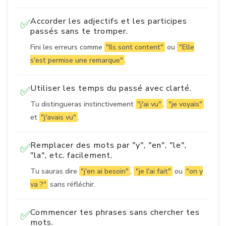
Accorder les adjectifs et les participes
✅
passés sans te tromper.
Fini les erreurs comme
"Ils sont content"
ou
"Elle
s'est permise une remarque"
.
Utiliser les temps du passé avec clarté.
✅
Tu distingueras instinctivement
"j'ai vu"
,
"je voyais"
et
"j'avais vu"
.
Remplacer des mots par "y", "en", "le",
✅
"la", etc. facilement.
Tu sauras dire
"j'en ai besoin"
,
"je l'ai fait"
ou
"on y
va ?"
sans réfléchir.
Commencer tes phrases sans chercher tes
✅
mots.