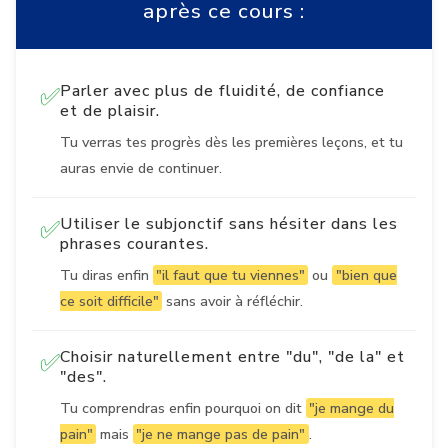
après ce cours :
Parler avec plus de fluidité, de confiance
✅
et de plaisir.
Tu verras tes progrès dès les premières leçons, et tu
auras envie de continuer.
Utiliser le subjonctif sans hésiter dans les
✅
phrases courantes.
Tu diras enfin
"il faut que tu viennes"
ou
"bien que
ce soit difficile"
sans avoir à réfléchir.
Choisir naturellement entre "du", "de la" et
✅
"des".
Tu comprendras enfin pourquoi on dit
"je mange du
pain"
mais
"je ne mange pas de pain"
.