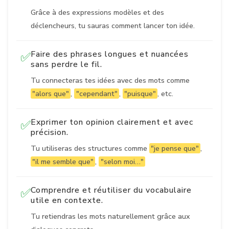
Grâce à des expressions modèles et des
déclencheurs, tu sauras comment lancer ton idée.
Faire des phrases longues et nuancées
✅
sans perdre le fil.
Tu connecteras tes idées avec des mots comme
"alors que"
,
"cependant"
,
"puisque"
, etc.
Exprimer ton opinion clairement et avec
✅
précision.
Tu utiliseras des structures comme
"je pense que"
,
"il me semble que"
,
"selon moi…"
Comprendre et réutiliser du vocabulaire
✅
utile en contexte.
Tu retiendras les mots naturellement grâce aux