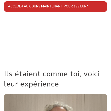
ACCÉDER AU COURS MAINTENANT POUR 199 EUR*
* Si tu résides dans un pays de l’Union Européenne, la TVA de
ton pays s’ajoutera (plus d’informations dans la Foire Aux
Questions).
👉 Et si tu changes d’avis, aucun souci : tu es protégé(e) par
ma garantie 100 % satisfait ou remboursé pendant 30 jours.
Ils étaient comme toi, voici
leur expérience