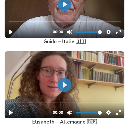
Guido – Italie 🇮🇹
Elisabeth – Allemagne 🇩🇪