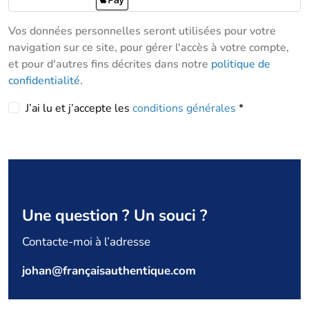
Vos données personnelles seront utilisées pour votre
navigation sur ce site, pour gérer l'accès à votre compte,
et pour d'autres fins décrites dans notre
politique de
confidentialité
.
J’ai lu et j’accepte les
conditions générales
*
Se
connecter
Une question ? Un souci ?
Identifiant ou e-mail
*
Contacte-moi à l’adresse
Mot de passe
*
johan@françaisauthentique.com