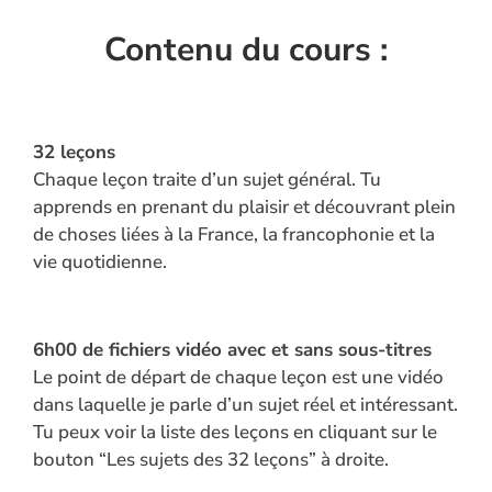
Se
souvenir
Contenu du cours :
de moi
Mot
de
32 leçons
passe
Chaque leçon traite d’un sujet général. Tu
perdu ?
apprends en prenant du plaisir et découvrant plein
de choses liées à la France, la francophonie et la
Se connecter
vie quotidienne.
Mot de
passe
6h00 d
perdu ?
e fichiers vidéo avec et sans sous-titres
Le point de départ de chaque leçon est une vidéo
dans laquelle je parle d’un sujet réel et intéressant.
Identifiant ou e-mail
Tu peux voir la liste des leçons en cliquant sur le
bouton “Les sujets des 32 leçons” à droite.
Réinitialisation du mot de passe