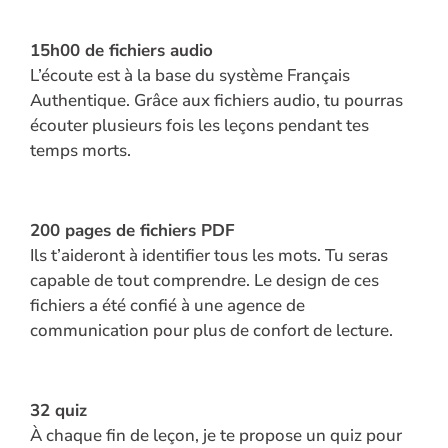
Back
15h00 d
e fichiers audio
to
L’écoute est à la base du système Français
Login
Authentique. Grâce aux fichiers audio, tu pourras
Back
écouter plusieurs fois les leçons pendant tes
to
temps morts.
Login
200 pages d
e fichiers PDF
Ils t’aideront à identifier tous les mots. Tu seras
capable de tout comprendre. Le design de ces
fichiers a été confié à une agence de
communication pour plus de confort de lecture.
32 quiz
À chaque fin de leçon, je te propose un quiz pour