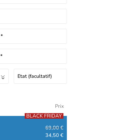
m
*
e
*
Etat
(facultatif)
Prix
BLACK FRIDAY
69,00
€
34,50
€