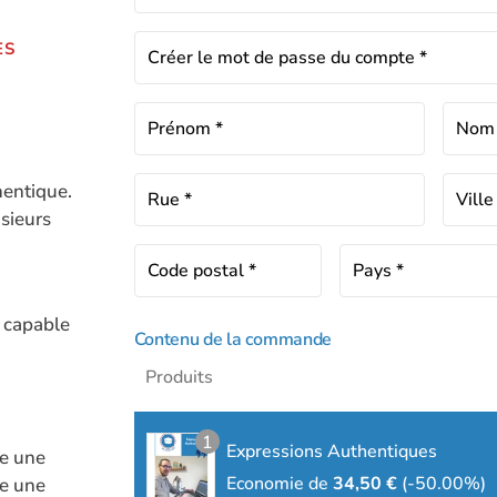
ES
Créer le mot de passe du compte
*
Prénom
*
No
hentique.
Rue
*
Vill
usieurs
Code postal
*
Pays
*
s capable
Contenu de la commande
Produits
1
Expressions Authentiques
se une
Economie de
34,50
€
(-50.00%)
me une