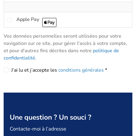
Apple Pay
Vos données personnelles seront utilisées pour votre
navigation sur ce site, pour gérer l'accès à votre compte,
et pour d'autres fins décrites dans notre
politique de
confidentialité
.
J’ai lu et j’accepte les
conditions générales
*
Se
connecter
Une question ? Un souci ?
Identifiant ou e-mail
*
Contacte-moi à l’adresse