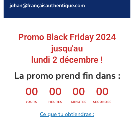
Mot de passe
*
johan@françaisauthentique.com
Se
souvenir
Promo Black Friday 2024
de moi
jusqu'au
Mot
lundi 2 décembre !
de
passe
La promo prend fin dans :
perdu ?
00
00
00
00
Se connecter
Mot de
JOURS
HEURES
MINUTES
SECONDES
passe
Ce que tu obtiendras :
perdu ?
Identifiant ou e-mail