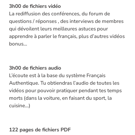
3h00 de fichiers vidéo
La rediffusion des conférences, du forum de
Réinitialisation du mot de passe
questions / réponses , des interviews de membres
qui dévoilent leurs meilleures astuces pour
Back
apprendre à parler le français, plus d’autres vidéos
to
bonus…
Login
Back
to
3h00 d
e fichiers audio
Login
L’écoute est à la base du système Français
Authentique. Tu obtiendras l’audio de toutes les
vidéos pour pouvoir pratiquer pendant tes temps
morts (dans la voiture, en faisant du sport, la
cuisine…)
122 pages d
e fichiers PDF