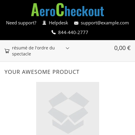
Need support?
Helpdesk
support@example.com
844-440-2777
0,00
€
résumé de l'ordre du
spectacle
YOUR AWESOME PRODUCT