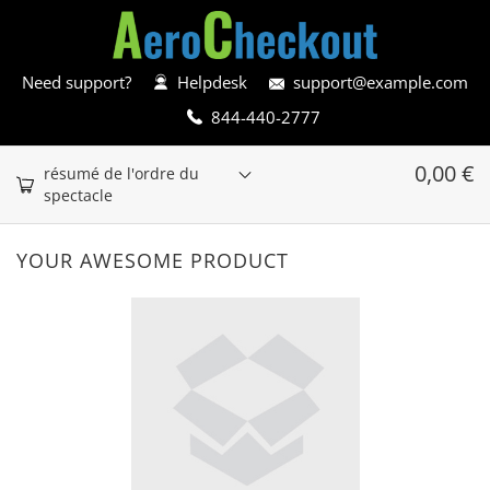
Need support?
Helpdesk
support@example.com
844-440-2777
0,00
€
résumé de l'ordre du
spectacle
YOUR AWESOME PRODUCT