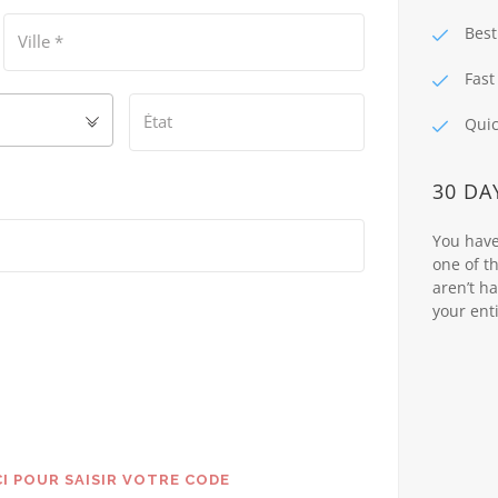
Best
Ville
*
Fast
État
Quic
30 DA
You have 
one of t
aren’t h
your ent
I POUR SAISIR VOTRE CODE