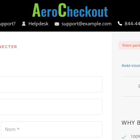
upport?
Helpdesk
support@example.com
844-4
Votre pani
NNECTER
Avez-vous
WHY 
Nom
*
100%