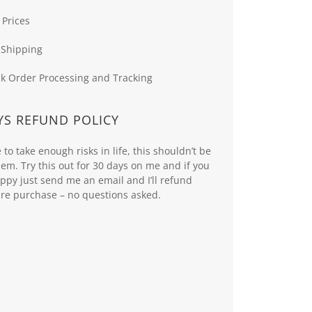
 Prices
 Shipping
k Order Processing and Tracking
YS REFUND POLICY
to take enough risks in life, this shouldn’t be
hem. Try this out for 30 days on me and if you
appy just send me an email and I’ll refund
ire purchase – no questions asked.