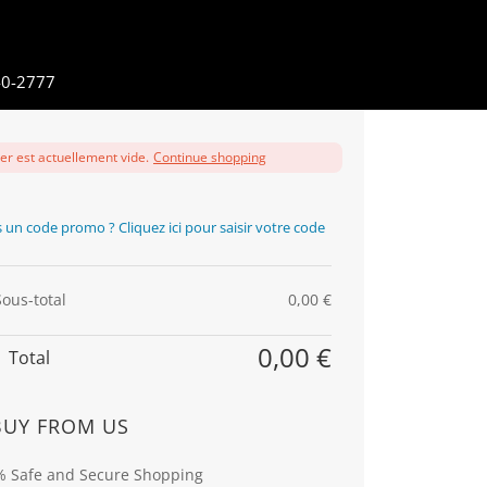
40-2777
er est actuellement vide.
Continue shopping
 un code promo ? Cliquez ici pour saisir votre code
Sous-total
0,00
€
0,00
€
Total
BUY FROM US
 Safe and Secure Shopping