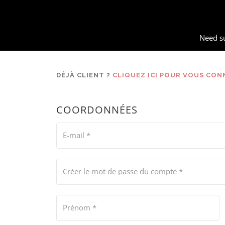
Need s
DÉJÀ CLIENT ?
CLIQUEZ ICI POUR VOUS CO
COORDONNÉES
E-mail
*
Créer le mot de passe du compte
*
Prénom
*