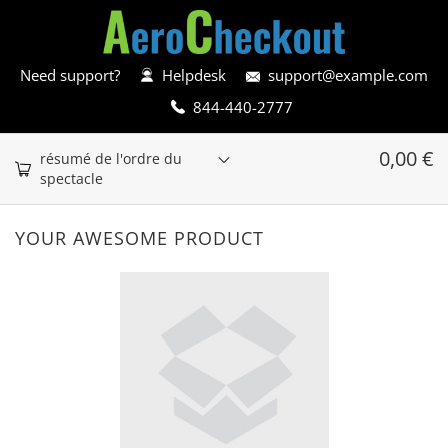
Need support?
Helpdesk
support@example.com
844-440-2777
0,00
€
résumé de l'ordre du
spectacle
YOUR AWESOME PRODUCT