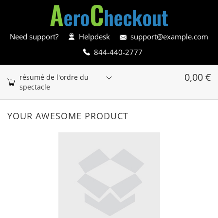
Need support?
Helpdesk
support@example.com
844-440-2777
0,00
€
résumé de l'ordre du
spectacle
YOUR AWESOME PRODUCT