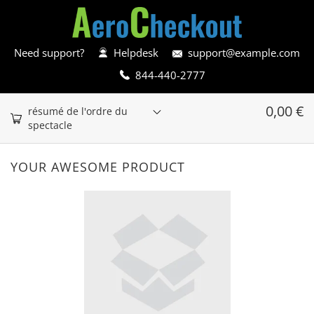
Need support?
Helpdesk
support@example.com
844-440-2777
0,00
€
résumé de l'ordre du
spectacle
YOUR AWESOME PRODUCT