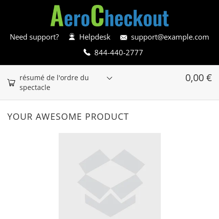
Need support?
Helpdesk
support@example.com
844-440-2777
0,00
€
résumé de l'ordre du
spectacle
YOUR AWESOME PRODUCT