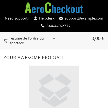
Need support?
Helpdesk
support@example.com
844-440-2777
0,00
€
résumé de l'ordre du
spectacle
YOUR AWESOME PRODUCT