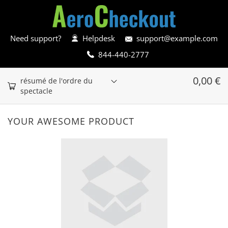
Need support?
Helpdesk
support@example.com
844-440-2777
0,00
€
résumé de l'ordre du
spectacle
YOUR AWESOME PRODUCT