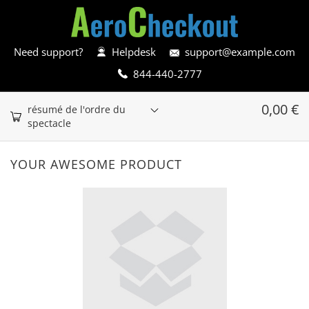
Need support?
Helpdesk
support@example.com
844-440-2777
0,00
€
résumé de l'ordre du
spectacle
YOUR AWESOME PRODUCT