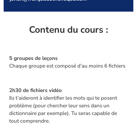
Se
souvenir
Contenu du cours :
de moi
Mot
de
5 groupes de leçons
passe
Chaque groupe est composé d’au moins 6 fichiers
perdu ?
Se connecter
2h30 d
e fichiers vidéo
Ils t’aideront à identifier les mots qui te posent
Mot de
problème (pour chercher leur sens dans un
passe
dictionnaire par exemple). Tu seras capable de
perdu ?
tout comprendre.
Identifiant ou e-mail