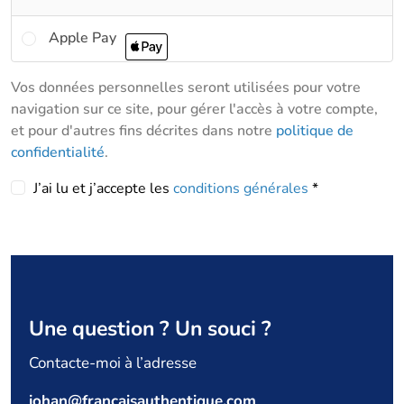
Apple Pay
Vos données personnelles seront utilisées pour votre
navigation sur ce site, pour gérer l'accès à votre compte,
et pour d'autres fins décrites dans notre
politique de
confidentialité
.
J’ai lu et j’accepte les
conditions générales
*
Se
connecter
Une question ? Un souci ?
Identifiant ou e-mail
*
Contacte-moi à l’adresse
Mot de passe
*
johan@françaisauthentique.com