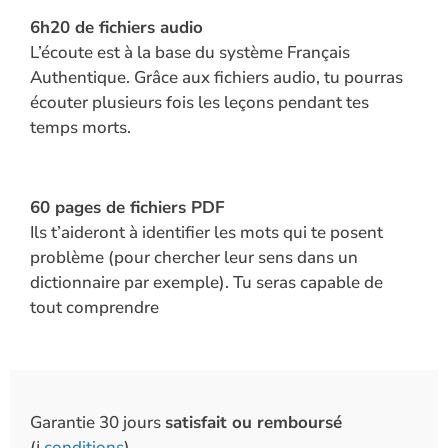
6h20 d
e fichiers audio
Réinitialisation du mot de passe
L’écoute est à la base du système Français
Authentique. Grâce aux fichiers audio, tu pourras
Back
écouter plusieurs fois les leçons pendant tes
to
temps morts.
Login
Back
to
60 pages d
e fichiers PDF
Login
Ils t’aideront à identifier les mots qui te posent
problème (pour chercher leur sens dans un
dictionnaire par exemple). Tu seras capable de
tout comprendre
Garantie 30 jours
satisfait ou remboursé
(ℹ️
conditions
)