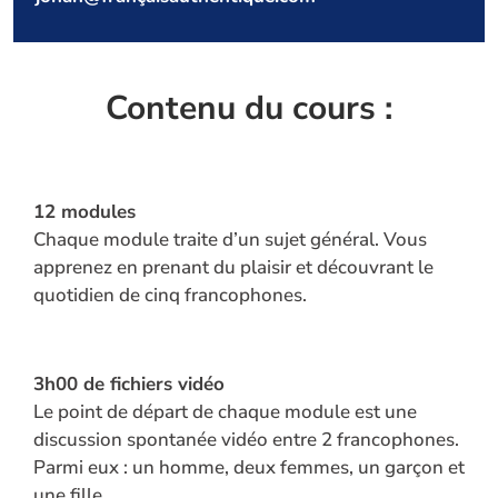
Se
souvenir
Contenu du cours :
de moi
Mot
de
12 modules
passe
Chaque module traite d’un sujet général. Vous
perdu ?
apprenez en prenant du plaisir et découvrant le
quotidien de cinq francophones.
Se connecter
Mot de
3h00 d
e fichiers vidéo
passe
Le point de départ de chaque module est une
perdu ?
discussion spontanée vidéo entre 2 francophones.
Parmi eux : un homme, deux femmes, un garçon et
Identifiant ou e-mail
une fille.