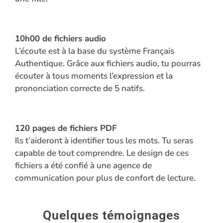
Réinitialisation du mot de passe
10h00 d
e fichiers audio
Back
L’écoute est à la base du système Français
to
Authentique. Grâce aux fichiers audio, tu pourras
Login
écouter à tous moments l’expression et la
Back
prononciation correcte de 5 natifs.
to
Login
120 pages d
e fichiers PDF
Ils t’aideront à identifier tous les mots. Tu seras
capable de tout comprendre. Le design de ces
fichiers a été confié à une agence de
communication pour plus de confort de lecture.
Quelques témoignages