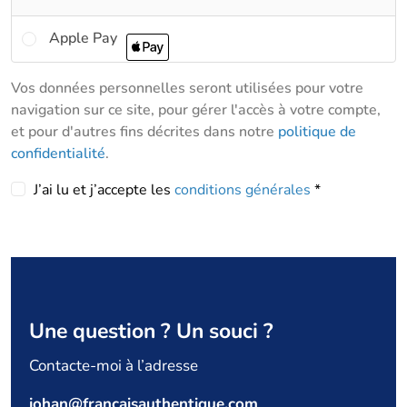
Apple Pay
Vos données personnelles seront utilisées pour votre
navigation sur ce site, pour gérer l'accès à votre compte,
et pour d'autres fins décrites dans notre
politique de
confidentialité
.
J’ai lu et j’accepte les
conditions générales
*
Se
connecter
Une question ? Un souci ?
Identifiant ou e-mail
*
Contacte-moi à l’adresse
Mot de passe
*
johan@françaisauthentique.com