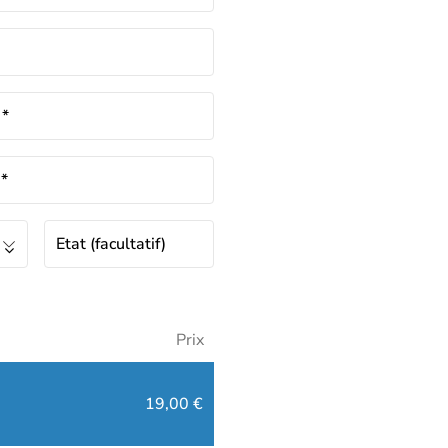
m
*
e
*
Etat
(facultatif)
Prix
19,00
€