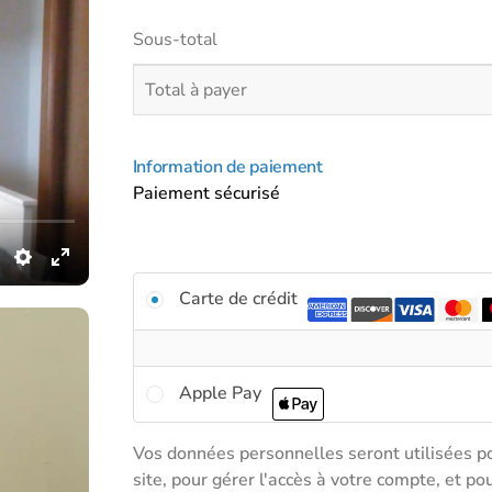
Sous-total
Total à payer
Information de paiement
Paiement sécurisé
Se
connecter
Identifiant ou e-mail
*
Carte de crédit
Mot de passe
*
Apple Pay
Se
Vos données personnelles seront utilisées po
souvenir
site, pour gérer l'accès à votre compte, et po
de moi