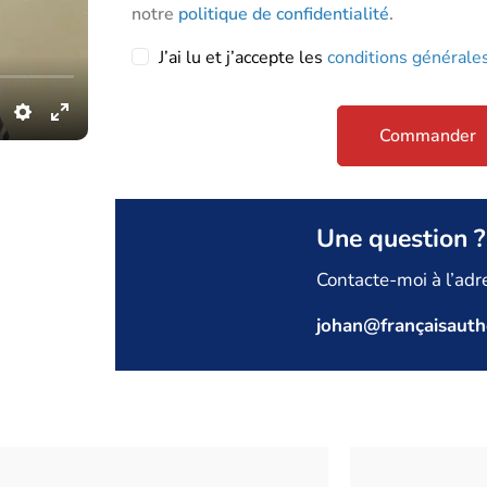
notre
politique de confidentialité
.
Mot
J’ai lu et j’accepte les
conditions générale
de
passe
perdu ?
Commander
Se connecter
Une question ?
Mot de
passe
Contacte-moi à l’adr
perdu ?
johan@françaisauth
Identifiant ou e-mail
Réinitialisation du mot de passe
Back