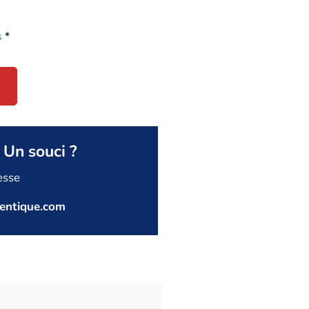
s
*
 Un souci ?
esse
entique.com