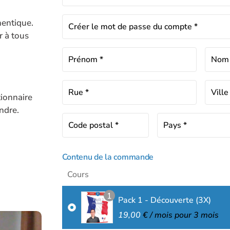
hentique.
Créer le mot de passe du compte
*
r à tous
Prénom
*
No
Rue
*
Vill
tionnaire
ndre.
Code postal
*
Pays
*
Contenu de la commande
Cours
1
Pack 1 - Découverte (3X)
19,00
€
/ mois pour 3 mois