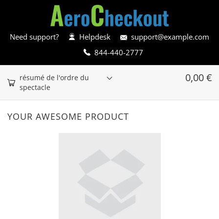
Need support?
Helpdesk
support@example.com
844-440-2777
0,00
€
résumé de l'ordre du
spectacle
YOUR AWESOME PRODUCT