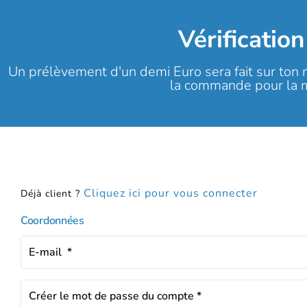
Vérificatio
Un prélèvement d'un demi Euro sera fait sur ton
la commande pour la mi
Cliquez ici pour vous connecter
Déjà client ?
Coordonnées
E-mail
*
Créer le mot de passe du compte
*