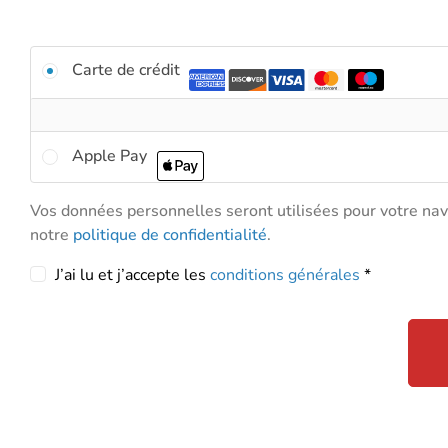
Identifiant ou e-mail
*
Carte de crédit
Mot de passe
*
Apple Pay
Se
souvenir
Vos données personnelles seront utilisées pour votre navig
de moi
notre
politique de confidentialité
.
J’ai lu et j’accepte les
conditions générales
*
Mot
de
passe
perdu ?
Se connecter