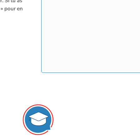
. Si tu as
 » pour en