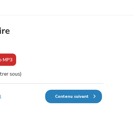
Contenu suivant
ire
io MP3
trer sous)
Contenu suivant
l