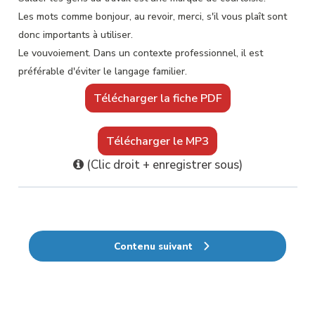
Les mots comme bonjour, au revoir, merci, s'il vous plaît sont
donc importants à utiliser.
Le vouvoiement. Dans un contexte professionnel, il est
préférable d'éviter le langage familier.
Il est aussi courant de vouvoyer les gens, surtout avec son
Télécharger la fiche PDF
supérieur ou lors d'une première rencontre.
Cependant, entre collègues proches, il est autorisé de se
Télécharger le MP3
tutoyer.
Les mots utiles autour de l'entreprise.
(Clic droit + enregistrer sous)
L'entreprise désigne une organisation qui vend des biens et
des services. Les mots société et compagnie sont des
synonymes d'entreprise. Dans le langage familier, on utilise
aussi parfois le terme boîte pour dire la même chose. Une
Contenu suivant
entreprise nouvelle et jeune est une startup.
La personne qui crée une entreprise s'appelle un
entrepreneur.
Speaker1: