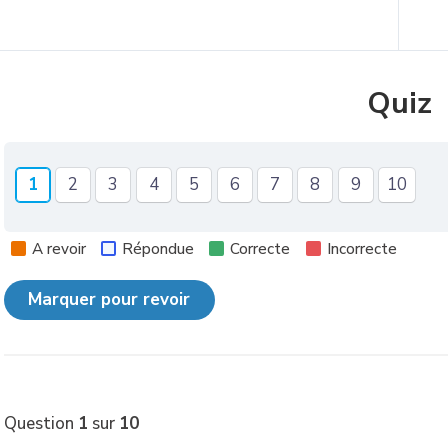
Contenu précédent
Quiz
Afficher
Afficher
Afficher
Afficher
Afficher
Afficher
Afficher
Afficher
Afficher
Affiche
1
2
3
4
5
6
7
8
9
10
Question
Question
Question
Question
Question
Question
Question
Question
Question
Questi
A revoir
Répondue
Correcte
Incorrecte
Question
1
sur
10