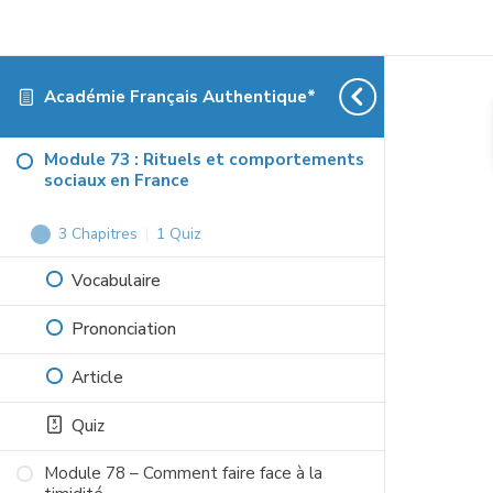
Académie Français Authentique*
Module 73 : Rituels et comportements
sociaux en France
3 Chapitres
|
1 Quiz
Module
Cacher
73
Vocabulaire
:
Prononciation
Rituels
et
Article
comportements
sociaux
Quiz
en
Module 78 – Comment faire face à la
France