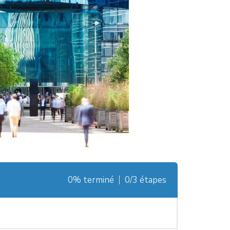
0% terminé
0/3 étapes