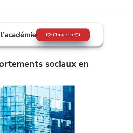
Contenu suivant
 l'académie
👉 Clique ici 👈
portements sociaux en