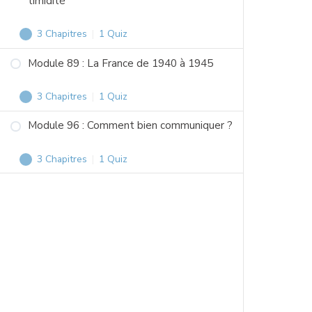
timidité
3 Chapitres
|
1 Quiz
Module
Afficher
78
Module 89 : La France de 1940 à 1945
–
Comment
3 Chapitres
|
1 Quiz
Module
Afficher
faire
89
Module 96 : Comment bien communiquer ?
face
:
à
La
3 Chapitres
|
1 Quiz
Module
Afficher
la
France
96
timidité
de
:
1940
Comment
à
bien
1945
communiquer
?