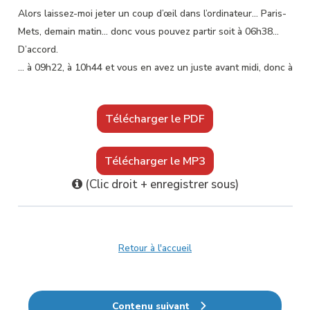
Alors laissez-moi jeter un coup d’œil dans l’ordinateur… Paris-
Mets, demain matin… donc vous pouvez partir soit à 06h38…
D’accord.
… à 09h22, à 10h44 et vous en avez un juste avant midi, donc à
11h59.
D’accord. Est-ce que tous les trains sont directs ?
Télécharger le PDF
Oui, oui. Donc ce sont tous des TGV directs Paris-Metz.
Ok. Donc 06h38, c’est un peu tôt. Et si je pars à 10h44, à
quelle heure j’arrive ?
Télécharger le MP3
Alors vous arriverez à 12h11.
(Clic droit + enregistrer sous)
Oh, c’est un peu tard. Et si je pars à 09h22 ?
À 09h22, un instant. Donc vous arrivez à … 10h49.
Bon, ça me semble parfait. Ok, je vais prendre ce train-là.
Ok, très bien. Je note.
Retour à l'accueil
Le train part bien de la gare Montparnasse ?
Ah non, non. Les trains pour Metz, ils partent tous de la gare
de l’Est.
Contenu suivant