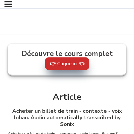
Contenu
Contenu suivant
précédent
Découvre le cours complet
👉 Clique ici 👈
Article
Acheter un billet de train - contexte - voix
Johan:
Audio automatically transcribed by
Sonix
Acheter un billet de train - contexte - voix Johan:
this mp3