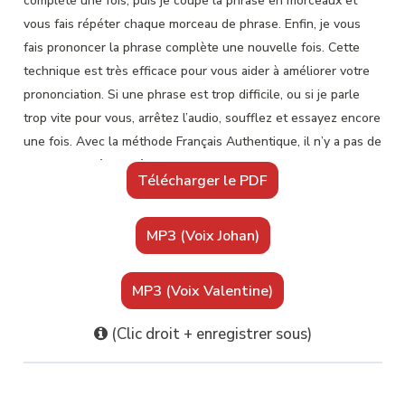
complète une fois, puis je coupe la phrase en morceaux et
vous fais répéter chaque morceau de phrase. Enfin, je vous
fais prononcer la phrase complète une nouvelle fois. Cette
technique est très efficace pour vous aider à améliorer votre
prononciation. Si une phrase est trop difficile, ou si je parle
trop vite pour vous, arrêtez l’audio, soufflez et essayez encore
une fois. Avec la méthode Français Authentique, il n’y a pas de
stress. Vous êtes prêt(e) ? C’est parti.
Télécharger le PDF
 La compréhension d’une langue étrangère est à la base de
tout le reste.
MP3 (Voix Johan)
 La compréhension d’une langue étrangère est à la base de
tout le reste.
 En tant que membre de la famille Français Authentique, vous
MP3 (Voix Valentine)
avez certainement un bon niveau de compréhension écrite.
 En tant que membre de la famille Français Authentique…
(Clic droit + enregistrer sous)
 … vous avez certainement un bon niveau de compréhension
écrite.
 En tant que membre de la famille Français Authentique, vous